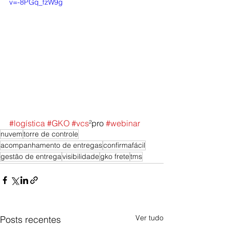
v=-8PGq_fzW9g
#logística
#GKO
#vcs
²pro 
#webinar
nuvem
torre de controle
acompanhamento de entregas
confirmafácil
gestão de entrega
visibilidade
gko frete
tms
Ver tudo
Posts recentes